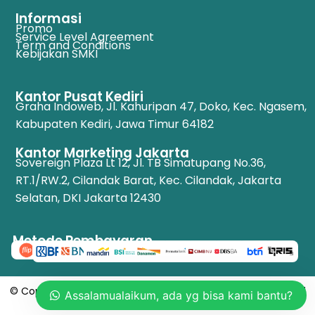
Informasi
Promo
Service Level Agreement
Term and Conditions
Kebijakan SMKI
Kantor Pusat Kediri
Graha Indoweb, Jl. Kahuripan 47, Doko, Kec. Ngasem,
Kabupaten Kediri, Jawa Timur 64182
Kantor Marketing Jakarta
Sovereign Plaza Lt 12, Jl. TB Simatupang No.36,
RT.1/RW.2, Cilandak Barat, Kec. Cilandak, Jakarta
Selatan, DKI Jakarta 12430
Metode Pembayaran
© Copyright 2025 – eKoperasi.co.id Developed by Indoweb.id
Assalamualaikum, ada yg bisa kami bantu?