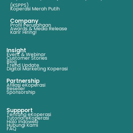
(KSPPS)
Koperasi Merah Putih
Company
Profil Perusahaan
Awards & Media Release
Karir Hiring!
Insight
Event & Webinar
Customer Stories
Blog
Trend Update
Digital Marketing Koperasi
Partnership
Afiliasi eKoperasi
Reseller
Sponsorship
Suppport
Tentang eKoperasi
Tutorial eKoperasi
Halo Indoweb
Hubungi Kami
FAQ