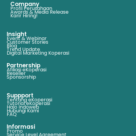
Company
Profil Perusahaan
Awards & Media Release
Karir Hiring!
Insight
Event & Webinar
Customer Stories
Blog
Trend Update
Digital Marketing Koperasi
Partnership
Afiliasi eKoperasi
Reseller
Sponsorship
Suppport
Tentang eKoperasi
Tutorial eKoperasi
Halo Indoweb
Hubungi Kami
FAQ
Informasi
Promo
Service Level Agreement