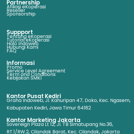
Partnership
Afiliasi eKoperasi
Reseller
Sponsorship
Suppport
Tentang eKoperasi
Tutorial eKoperasi
Halo Indoweb
Hubungi Kami
FAQ
Informasi
Promo
Service Level Agreement
Term and Conditions
Kebijakan SMKI
Kantor Pusat Kediri
Graha Indoweb, Jl. Kahuripan 47, Doko, Kec. Ngasem,
Kabupaten Kediri, Jawa Timur 64182
Kantor Marketing Jakarta
Sovereign Plaza Lt 12, Jl. TB Simatupang No.36,
RT.1/RW.2, Cilandak Barat, Kec. Cilandak, Jakarta