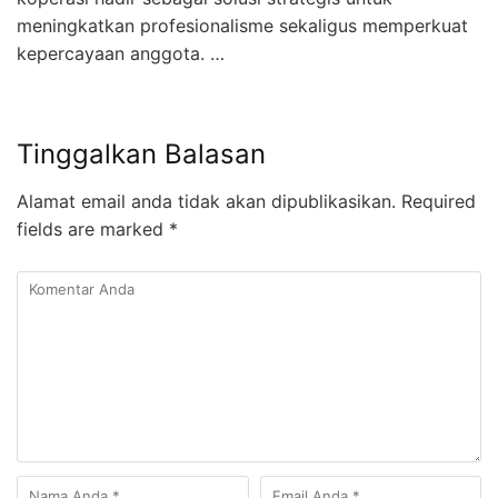
meningkatkan profesionalisme sekaligus memperkuat
kepercayaan anggota. …
Tinggalkan Balasan
Alamat email anda tidak akan dipublikasikan.
Required
fields are marked
*