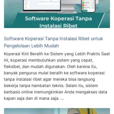
Software Koperasi Tanpa Instalasi Ribet untuk
Pengelolaan Lebih Mudah
Koperasi Kini Beralih ke Sistem yang Lebih Praktis Saat
ini, koperasi membutuhkan sistem yang cepat,
fleksibel, dan mudah digunakan. Oleh karena itu,
banyak pengurus mulai beralih ke software koperasi
tanpa instalasi ribet agar mereka bisa langsung
bekerja tanpa hambatan teknis. Selain itu, sistem
berbasis online memungkinkan Anda mengakses data
kapan saja dan di mana saja. …