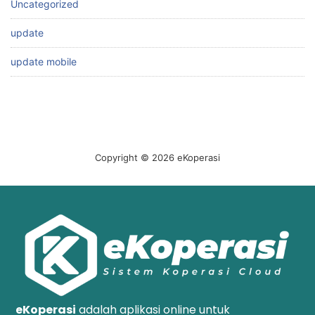
Uncategorized
update
update mobile
Copyright © 2026 eKoperasi
eKoperasi
adalah aplikasi online untuk