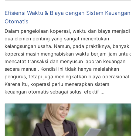
Efisiensi Waktu & Biaya dengan Sistem Keuangan
Otomatis
Dalam pengelolaan koperasi, waktu dan biaya menjadi
dua elemen penting yang sangat menentukan
kelangsungan usaha. Namun, pada praktiknya, banyak
koperasi masih menghabiskan waktu berjam-jam untuk
mencatat transaksi dan menyusun laporan keuangan
secara manual. Kondisi ini tidak hanya melelahkan
pengurus, tetapi juga meningkatkan biaya operasional.
Karena itu, koperasi perlu menerapkan sistem
keuangan otomatis sebagai solusi efektif …