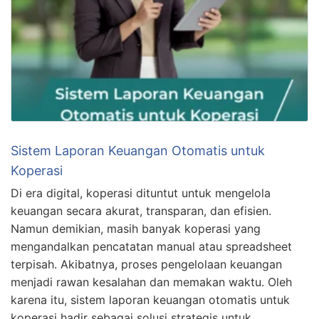
Sistem Laporan Keuangan Otomatis untuk
Koperasi
Di era digital, koperasi dituntut untuk mengelola
keuangan secara akurat, transparan, dan efisien.
Namun demikian, masih banyak koperasi yang
mengandalkan pencatatan manual atau spreadsheet
terpisah. Akibatnya, proses pengelolaan keuangan
menjadi rawan kesalahan dan memakan waktu. Oleh
karena itu, sistem laporan keuangan otomatis untuk
koperasi hadir sebagai solusi strategis untuk