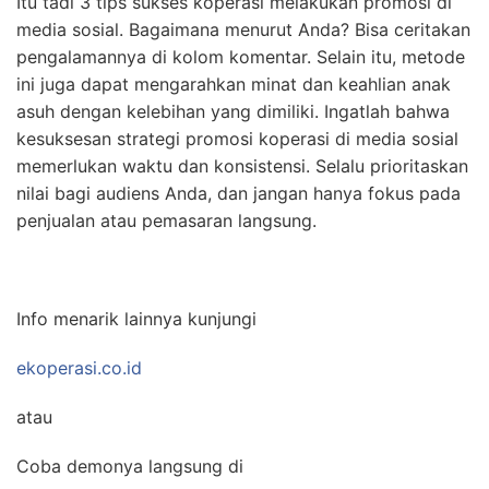
Itu tadi 3 tips sukses koperasi melakukan promosi di
media sosial. Bagaimana menurut Anda? Bisa ceritakan
pengalamannya di kolom komentar. Selain itu, metode
ini juga dapat mengarahkan minat dan keahlian anak
asuh dengan kelebihan yang dimiliki. Ingatlah bahwa
kesuksesan strategi promosi koperasi di media sosial
memerlukan waktu dan konsistensi. Selalu prioritaskan
nilai bagi audiens Anda, dan jangan hanya fokus pada
penjualan atau pemasaran langsung.
Info menarik lainnya kunjungi
ekoperasi.co.id
atau
Coba demonya langsung di