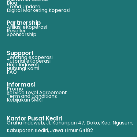
Blog
Trend Update
Digital Marketing Koperasi
Partnership
Afiliasi eKoperasi
Reseller
Sponsorship
Suppport
Tentang eKoperasi
Tutorial eKoperasi
Halo Indoweb
Hubungi Kami
FAQ
Informasi
Promo
Service Level Agreement
Term and Conditions
Kebijakan SMKI
Kantor Pusat Kediri
Graha Indoweb, Jl. Kahuripan 47, Doko, Kec. Ngasem,
Kabupaten Kediri, Jawa Timur 64182