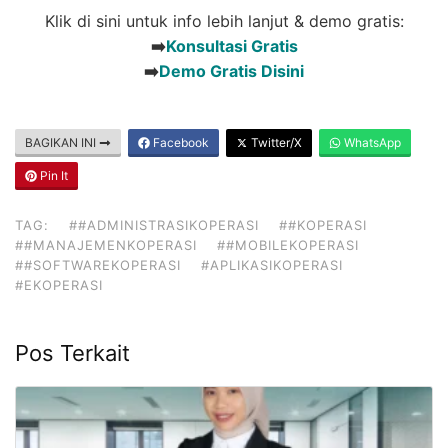
Klik di sini untuk info lebih lanjut & demo gratis:
➡️
Konsultasi Gratis
➡️
Demo Gratis Disini
BAGIKAN INI
Facebook
Twitter/X
WhatsApp
Pin It
TAG:
##ADMINISTRASIKOPERASI
##KOPERASI
##MANAJEMENKOPERASI
##MOBILEKOPERASI
##SOFTWAREKOPERASI
#APLIKASIKOPERASI
#EKOPERASI
Pos Terkait