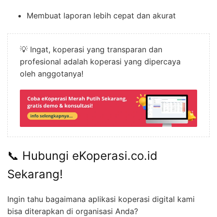
Membuat laporan lebih cepat dan akurat
💡 Ingat, koperasi yang transparan dan
profesional adalah koperasi yang dipercaya
oleh anggotanya!
📞 Hubungi eKoperasi.co.id
Sekarang!
Ingin tahu bagaimana aplikasi koperasi digital kami
bisa diterapkan di organisasi Anda?