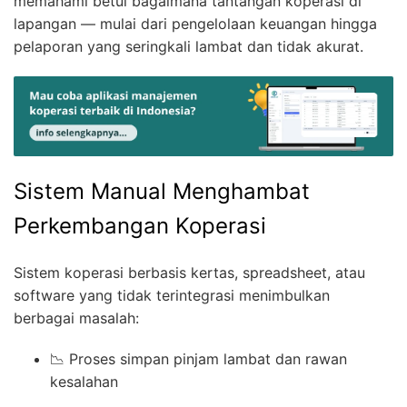
memahami betul bagaimana tantangan koperasi di
lapangan — mulai dari pengelolaan keuangan hingga
pelaporan yang seringkali lambat dan tidak akurat.
Sistem Manual Menghambat
Perkembangan Koperasi
Sistem koperasi berbasis kertas, spreadsheet, atau
software yang tidak terintegrasi menimbulkan
berbagai masalah:
📉 Proses simpan pinjam lambat dan rawan
kesalahan