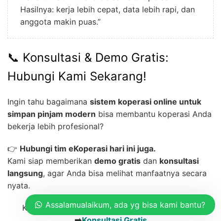
📞
Konsultasi & Demo Gratis:
Hubungi Kami Sekarang!
Ingin tahu bagaimana
sistem koperasi online untuk
simpan pinjam modern
bisa membantu koperasi Anda
bekerja lebih profesional?
👉
Hubungi tim eKoperasi hari ini juga.
Kami siap memberikan
demo gratis
dan
konsultasi
langsung
, agar Anda bisa melihat manfaatnya secara
nyata.
Klik di sini untuk info lebih lanjut & demo gratis:
➡️
Konsultasi Gratis
➡️
Demo Gratis Disini
Assalamualaikum, ada yg bisa kami bantu?