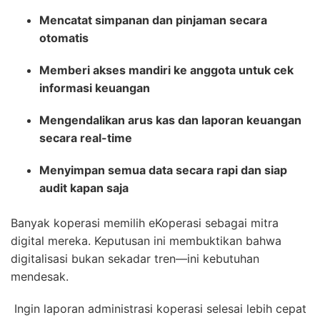
informasi keuangan
Mengendalikan arus kas dan laporan keuangan
secara real-time
Menyimpan semua data secara rapi dan siap
audit kapan saja
Banyak koperasi memilih eKoperasi sebagai mitra
digital mereka. Keputusan ini membuktikan bahwa
digitalisasi bukan sekadar tren—ini kebutuhan
mendesak.
Ingin laporan administrasi koperasi selesai lebih cepat
dan akurat?
COBA DEMO SEKARANG
Sistem Manual Menghambat
Koperasi Berkembang