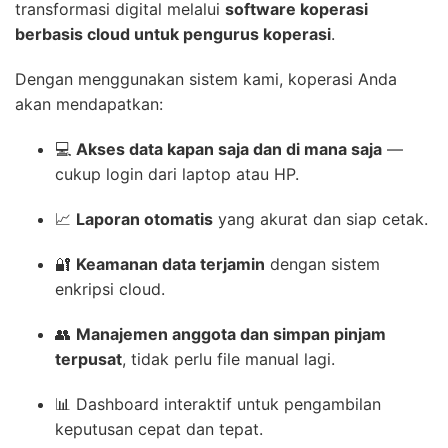
transformasi digital melalui
software koperasi
berbasis cloud untuk pengurus koperasi
.
Dengan menggunakan sistem kami, koperasi Anda
akan mendapatkan:
💻
Akses data kapan saja dan di mana saja
—
cukup login dari laptop atau HP.
📈
Laporan otomatis
yang akurat dan siap cetak.
🔐
Keamanan data terjamin
dengan sistem
enkripsi cloud.
👥
Manajemen anggota dan simpan pinjam
terpusat
, tidak perlu file manual lagi.
📊 Dashboard interaktif untuk pengambilan
keputusan cepat dan tepat.