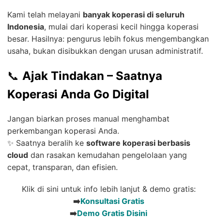
Kami telah melayani
banyak koperasi di seluruh
Indonesia
, mulai dari koperasi kecil hingga koperasi
besar. Hasilnya: pengurus lebih fokus mengembangkan
usaha, bukan disibukkan dengan urusan administratif.
📞
Ajak Tindakan – Saatnya
Koperasi Anda Go Digital
Jangan biarkan proses manual menghambat
perkembangan koperasi Anda.
✨ Saatnya beralih ke
software koperasi berbasis
cloud
dan rasakan kemudahan pengelolaan yang
cepat, transparan, dan efisien.
Klik di sini untuk info lebih lanjut & demo gratis:
➡️
Konsultasi Gratis
➡️
Demo Gratis Disini