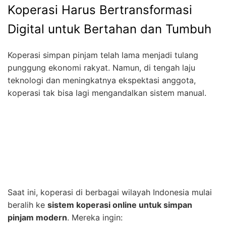
Koperasi Harus Bertransformasi
Digital untuk Bertahan dan Tumbuh
Koperasi simpan pinjam telah lama menjadi tulang
punggung ekonomi rakyat. Namun, di tengah laju
teknologi dan meningkatnya ekspektasi anggota,
koperasi tak bisa lagi mengandalkan sistem manual.
Saat ini, koperasi di berbagai wilayah Indonesia mulai
beralih ke
sistem koperasi online untuk simpan
pinjam modern
. Mereka ingin:
Mencatat simpanan dan pinjaman secara
otomatis
Memberi akses mandiri ke anggota untuk cek