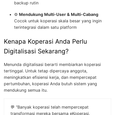
Kenapa Koperasi Anda Perlu
Digitalisasi Sekarang?
Menunda digitalisasi berarti membiarkan koperasi
tertinggal. Untuk tetap dipercaya anggota,
meningkatkan efisiensi kerja, dan mempercepat
pertumbuhan, koperasi Anda butuh sistem yang
mendukung semua itu.
💬 “Banyak koperasi telah mempercepat
transformasi mereka bersama eKoperasi.
Hasilnya: kerja lebih cepat, data lebih rapi, dan
anggota makin puas.”