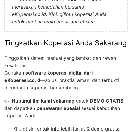
merasakan kemudahan bersama
eKoperasi.co.id. Kini, giliran koperasi Anda
untuk tumbuh lebih cepat dan efisien.”
Tingkatkan Koperasi Anda Sekarang
Tinggalkan sistem manual yang lambat dan rawan
kesalahan.
Gunakan
software koperasi digital dari
eKoperasi.co.id
—solusi praktis, aman, dan terbukti
membantu koperasi berkembang.
👉
Hubungi tim kami sekarang
untuk
DEMO GRATIS
dan dapatkan
penawaran spesial
sesuai kebutuhan
koperasi Anda!
Klik di sini untuk info lebih lanjut & demo gratis: