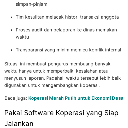
simpan-pinjam
Tim kesulitan melacak histori transaksi anggota
Proses audit dan pelaporan ke dinas memakan
waktu
Transparansi yang minim memicu konflik internal
Situasi ini membuat pengurus membuang banyak
waktu hanya untuk memperbaiki kesalahan atau
menyusun laporan. Padahal, waktu tersebut lebih baik
digunakan untuk mengembangkan koperasi.
Baca juga:
Koperasi Merah Putih untuk Ekonomi Desa
Pakai Software Koperasi yang Siap
Jalankan